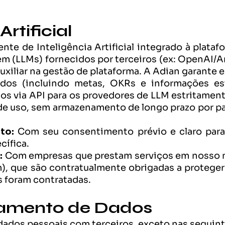
Artificial
nte de Inteligência Artificial integrado à plata
em (LLMs) fornecidos por terceiros (ex: OpenAI/An
auxiliar na gestão de plataforma. A Adian garante
dos (incluindo metas, OKRs e informações estr
dos via API para os provedores de LLM estritamen
e uso, sem armazenamento de longo prazo por pa
to:
 Com seu consentimento prévio e claro para
cífica.
:
 Com empresas que prestam serviços em nosso 
), que são contratualmente obrigadas a proteger
is foram contratadas.
hamento de Dados
ados pessoais com terceiros, exceto
nas seguint