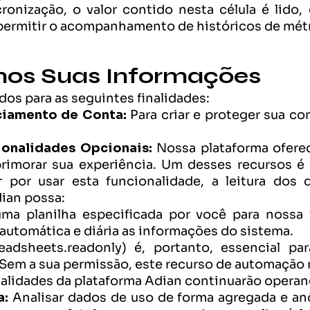
onização, o valor contido nesta célula é lido
permitir o acompanhamento de históricos de métr
os Suas Informações
dos para as seguintes finalidades:
ciamento de Conta:
 Para criar e proteger sua con
onalidades Opcionais:
 Nossa plataforma ofere
aprimorar sua experiência. Um desses recursos é
 por usar esta funcionalidade, a leitura dos 
dian possa:
ma planilha especificada por você para nossa 
automática e diária as informações do sistema.
eadsheets.readonly) é, portanto, essencial pa
 Sem a sua permissão, este recurso de automação nã
nalidades da plataforma Adian continuarão opera
a:
 Analisar dados de uso de forma agregada e a