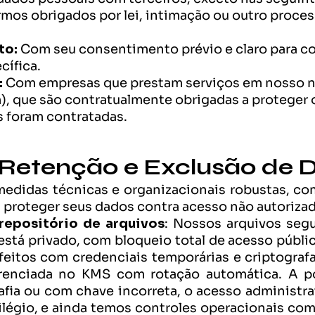
rmos obrigados por lei, intimação ou outro processo
to:
 Com seu consentimento prévio e claro para co
cífica.
:
 Com empresas que prestam serviços em nosso 
), que são contratualmente obrigadas a proteger o
is foram contratadas.
 Retenção e Exclusão de 
didas técnicas e organizacionais robustas, como
a proteger seus dados contra acesso não autorizad
repositório de arquivos
: Nossos arquivos seg
stá privado, com bloqueio total de acesso público
feitos com credenciais temporárias e criptogr
enciada no KMS com rotação automática. A pol
fia ou com chave incorreta, o acesso administrati
ilégio, e ainda temos controles operacionais co