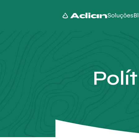
Soluções
B
Polí