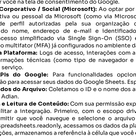
r você na tela de consentimento do Google.
orporativo / Social (Microsoft):
 Ao optar por 
iva ou pessoal da Microsoft (como via Microsof
de perfil autorizadas pela sua organização
ndo nome, endereço de e-mail e identificador
acesso simplificado via Single Sign-On (SSO) 
o multifator (MFA) já configurados no ambiente d
 Plataforma:
 Logs de acesso, interações com a 
formações técnicas (como tipo de navegador e 
 serviço.
PIs do Google:
 Para funcionalidades opcion
ão para acessar seus dados do Google Sheets. Es
ados do Arquivo:
 Coletamos o ID e o nome dos a
 Adian.
 e Leitura de Conteúdo:
 Com sua permissão explí
litar a integração. Primeiro, com o escopo 
driv
mitir que você navegue e selecione o arquivo 
spreadsheets.readonly
, acessamos os dados da pla
ções, armazenamos a referência à célula que você es