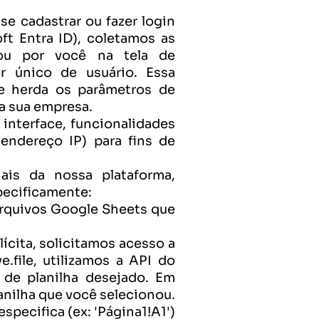
se cadastrar ou fazer login 
t Entra ID), coletamos as 
 ou por você na tela de 
 único de usuário. Essa 
e herda os parâmetros de 
a sua empresa.
interface, funcionalidades 
endereço IP) para fins de 
ais da nossa plataforma, 
pecificamente:
rquivos Google Sheets que 
cita, solicitamos acesso a 
e.file
, utilizamos a API do 
de planilha desejado. Em 
nilha que você selecionou. 
pecifica (ex: 'Página1!A1') 