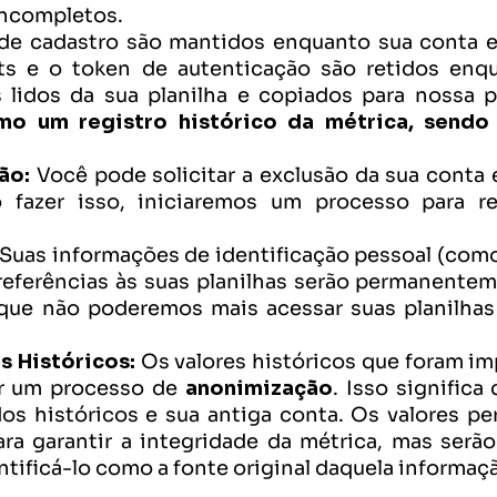
incompletos.
de cadastro são mantidos enquanto sua conta esti
ts e o token de autenticação são retidos enqu
s lidos da sua planilha e copiados para nossa p
mo um registro histórico da métrica, sendo 
ão:
 Você pode solicitar a exclusão da sua conta 
fazer isso, iniciaremos um processo para re
 Suas informações de identificação pessoal (como
referências às suas planilhas serão permanente
 que não poderemos mais acessar suas planilhas 
 Históricos:
 Os valores históricos que foram im
r um processo de 
anonimização
. Isso signific
os históricos e sua antiga conta. Os valores pe
ra garantir a integridade da métrica, mas serão
ntificá-lo como a fonte original daquela informaç